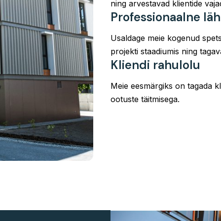
ning arvestavad klientide vaj
Professionaalne l
Usaldage meie kogenud spetsi
projekti staadiumis ning tagav
Kliendi rahulolu
Meie eesmärgiks on tagada kli
ootuste täitmisega.