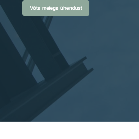
Võta meiega ühendust