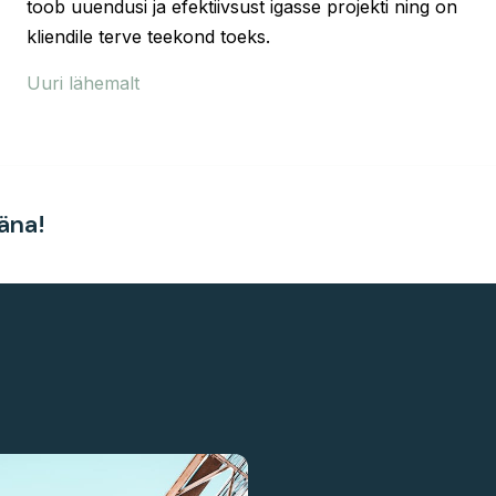
toob uuendusi ja efektiivsust igasse projekti ning on
kliendile terve teekond toeks.
Uuri lähemalt
äna!