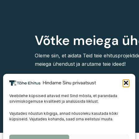
Võtke meiega üh
Oleme siin, et aidata Teid teie ehitusprojektid
meiega ühendust ja arutame teie ideed!
Hindame Sinu privaatsust
Võta ühendust
Veebilehe küpsised aitavad meil Sind mõista, et parandada
sirvimiskogemuse kvaliteeti ja analüüsida liiklust.
Vajutades nõustun kõigiga, annad nõusoleku kasutada kõiki
küpsiseid. Vajutades kohanda, saad oma eelistusi muuta.