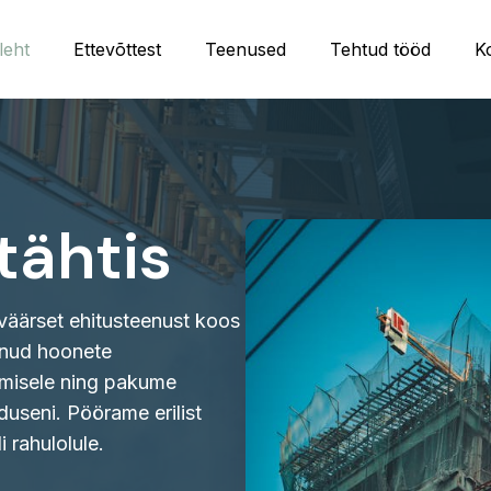
leht
Ettevõttest
Teenused
Tehtud tööd
K
tähtis
väärset ehitusteenust koos
unud hoonete
rimisele ning pakume
duseni. Pöörame erilist
i rahulolule.