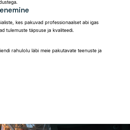
adustega.
ähenemine
aliste, kes pakuvad professionaalset abi igas
ad tulemuste täpsuse ja kvaliteedi.
endi rahulolu läbi meie pakutavate teenuste ja