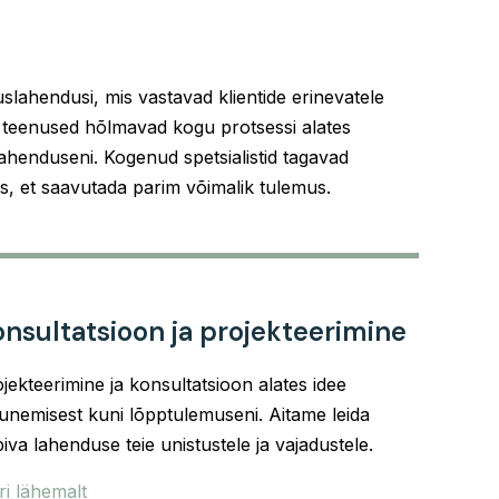
uslahendusi, mis vastavad klientide erinevatele
teenused hõlmavad kogu protsessi alates
lahenduseni. Kogenud spetsialistid tagavad
is, et saavutada parim võimalik tulemus.
.
nsultatsioon ja projekteerimine
jekteerimine ja konsultatsioon alates idee
unemisest kuni lõpptulemuseni. Aitame leida
iva lahenduse teie unistustele ja vajadustele.
i lähemalt