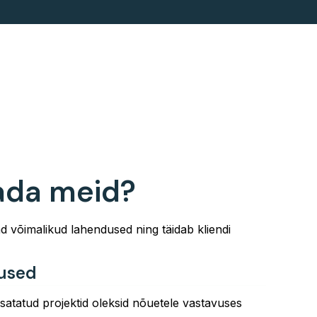
tada meid?
 võimalikud lahendused ning täidab kliendi
used
atatud projektid oleksid nõuetele vastavuses