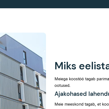
Miks eelis
Meiega koostöö tagab parimad
ootused.
Ajakohased lahend
Meie meeskond tagab, et koos