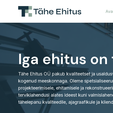
Skip
to
Ava
content
Iga ehitus on 
Tähe Ehitus OÜ pakub kvaliteetset ja usaldus
kogenud meeskonnaga. Oleme spetsialiseer
projekteerimisele, ehitamisele ja rekonstruee
terviklahendusi alates ideest kuni valmislahen
tähelepanu kvaliteedile, ajagraafikule ja kliend