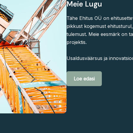
Meie Lugu
Tähe Ehitus OÜ on ehitusettev
pikkust kogemust ehitusturul,
tulemust. Meie eesmärk on tag
projektis.
Usaldusväärsus ja innovatsio
Loe edasi