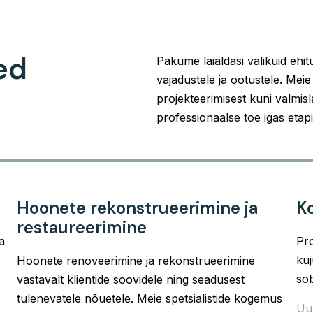
ed
Pakume laialdasi valikuid ehit
vajadustele ja ootustele
.
Meie 
projekteerimisest kuni valmis
professionaalse toe igas etap
02.
03
Hoonete rekonstrueerimine ja
Ko
restaureerimine
a
Pro
kuj
Hoonete renoveerimine ja rekonstrueerimine
sob
vastavalt klientide soovidele ning seadusest
tulenevatele nõuetele. Meie spetsialistide kogemus
Uur