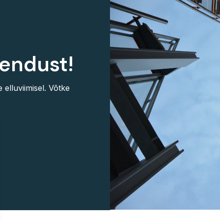
endust!
e elluviimisel. Võtke